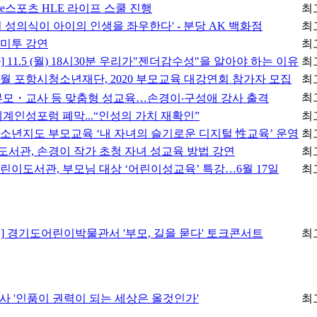
e스포츠 HLE 라이프 스쿨 진행
최
절 성의식이 아이의 인생을 좌우한다' - 분당 AK 백화점
최
미투 강연
최
 11.5 (월) 18시30분 우리가"젠더감수성"을 알아야 하는 이유
최
 10월 포항시청소년재단, 2020 부모교육 대강연회 참가자 모집
최
최
부모・교사 등 맞춤형 성교육…손경이‧구성애 강사 출격
세계인성포럼 폐막...“인성의 가치 재확인”
최
소년지도 부모교육 ‘내 자녀의 슬기로운 디지털 性교육’ 운영
최
서관, 손경이 작가 초청 자녀 성교육 방법 강연
최
린이도서관, 부모님 대상 ‘어린이성교육’ 특강…6월 17일
최
] 경기도어린이박물관서 '부모, 길을 묻다' 토크콘서트
최
 연사 '인품이 권력이 되는 세상은 올것인가'
최