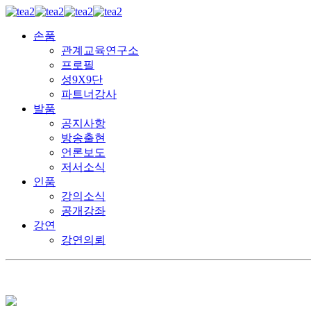
손품
관계교육연구소
프로필
성9X9단
파트너강사
발품
공지사항
방송출현
언론보도
저서소식
인품
강의소식
공개강좌
강연
강연의뢰