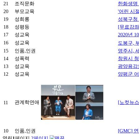
21
조직문화
한화생명 
20
부모교육
'어린 시
19
성희롱
성북구청 
18
성평등
[무료강좌]
17
성교육
2020년
16
성교육
도봉구, 
15
인품,인권
영주시, 
14
성폭력
창원시 청
13
성교육
광양용강도
12
성교육
양평군 어
관계학연애
[노컷뉴스
11
10
인품,인권
[GMC]
열린
1
페이지
2
페이지