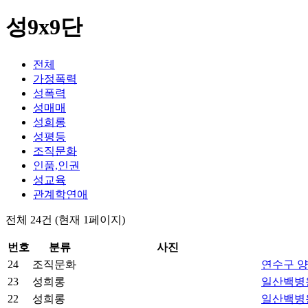
성9x9단
전체
가정폭력
성폭력
성매매
성희롱
성평등
조직문화
인품,인권
성교육
관계학연애
전체 24건
(현재 1페이지)
번호
분류
사진
24
조직문화
연수구 양
23
성희롱
일산백병원
22
성희롱
일산백병원