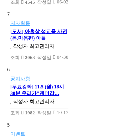
06-02
조회
4545
작성일
7
저자활동
[도서] 아홉살 성교육 사전
(몸,마음편) 아들
작성자
최고관리자
04-30
조회
2063
작성일
6
공지사항
[무료강좌] 11.5 (월) 18시
30분 우리가"젠더감…
작성자
최고관리자
10-17
조회
1982
작성일
5
이벤트