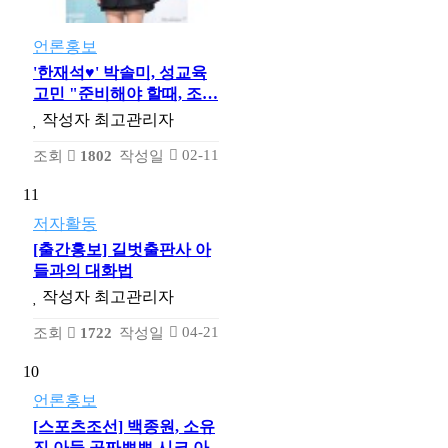
언론홍보
'한재석♥' 박솔미, 성교육
고민 "준비해야 할때, 조…
작성자
최고관리자
02-11
조회
1802
작성일
11
저자활동
[출간홍보] 길벗출판사 아
들과의 대화법
작성자
최고관리자
04-21
조회
1722
작성일
10
언론홍보
[스포츠조선] 백종원, 소유
진 아들 공짜뽀뽀 시크 아