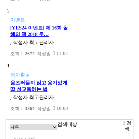
2
이벤트
[YES24 이벤트] 제 16회 올
해의 책 2018 투…
작성자
최고관리자
11-07
조회
2672
작성일
1
저자활동
움츠러들지 않고 용기있게
딸 성교육하는 법
작성자
최고관리자
10-08
조회
3367
작성일
검
검색대상
색