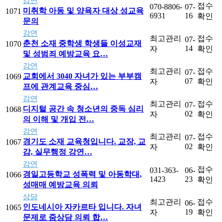
강연
접수
070-8806-
07-
미취학 아동 및 양육자 대상 성교육
1071
6931
16
확인
문의
강연
최고관리
접수
07-
춘천 소재 중학생 학생들 이성교재
1070
14
자
확인
및 성범죄 예방교육 요…
강연
최고관리
접수
07-
교회에서 3040 자녀가 있는 부부캠
1069
07
자
확인
프에 관계교육 중심…
강연
최고관리
접수
07-
디지털 공간 속 청소년의 중독 심리
1068
02
자
확인
의 이해 및 개입 전…
강연
최고관리
접수
07-
경기도 소재 교육청입니다. 교장, 교
1067
02
자
확인
감, 실무행정 강연…
강연
접수
031-363-
06-
경일고등학교 성폭력 및 아동학대,
1066
1423
23
확인
성매매 예방교육 의뢰
상담
최고관리
접수
06-
인도네시아 자카르타 입니다. 자녀
1065
19
자
확인
문제로 줌상담 의뢰 합…