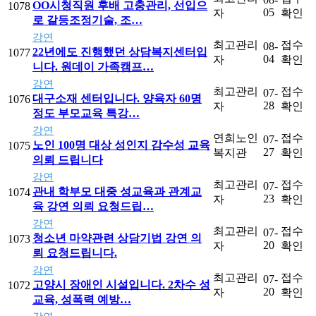
OO시청직원 후배 고충관리, 선입으
1078
05
자
확인
로 갈등조정기술, 조…
강연
최고관리
접수
08-
22년에도 진행했던 상담복지센터입
1077
04
자
확인
니다. 원데이 가족캠프…
강연
최고관리
접수
07-
대구소재 센터입니다. 양육자 60명
1076
28
자
확인
정도 부모교육 특강…
강연
연희노인
접수
07-
노인 100명 대상 성인지 감수성 교육
1075
27
복지관
확인
의뢰 드립니다
강연
최고관리
접수
07-
관내 학부모 대중 성교육과 관계교
1074
23
자
확인
육 강연 의뢰 요청드립…
강연
최고관리
접수
07-
청소년 마약관련 상담기법 강연 의
1073
20
자
확인
뢰 요청드립니다.
강연
최고관리
접수
07-
고양시 장애인 시설입니다. 2차수 성
1072
20
자
확인
교육, 성폭력 예방…