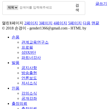
글쓰기
검
색
열린
1
페이지
2
페이지
3
페이지
4
페이지
5
페이지
다음
맨끝
© 2018 손경이 - gender1366@gmail.com - HTML by
손품
관계교육연구소
프로필
성9X9단
파트너강사
발품
공지사항
방송출현
언론보도
저서소식
인품
강의소식
공개강좌
출장의뢰
출장의뢰