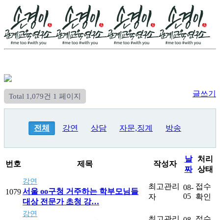
글쓰기
Total 1,079건
1 페이지
전체
강연
상담
자문,징계
방송
날
처리
번호
제목
작성자
짜
상태
강연
최고관리
접수
08-
서울 oo구청 거주하는 학부모님들
1079
05
자
확인
대상 전문가 초청 강…
강연
최고관리
접수
08-