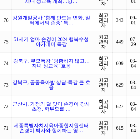
세대 성교육 개최…양…
01
자
최고
강원개발공사 ‘함께 만드는 변화, 일
09-
76
관리
343
터에서의 존중’ 특…
01
자
최고
51세기 엄마 손경이 2024 행복수성
07-
75
관리
449
아카데미 특강
29
자
최고
강북구, 부모특강 ‘당황하지 않고…
03-
74
관리
609
자녀 성교육’ 호응
04
자
최고
강북구, 공동육아방 상담·특강 큰 호
03-
73
관리
629
응
04
자
최고
군산시, 가정의 달 맞이 손경이 강사
03-
72
관리
627
초청, 학부모를 …
04
자
최고
세종특별자치시육아종합지원센터
03-
71
관리
615
손경이 박사와 함께하는 영…
04
자