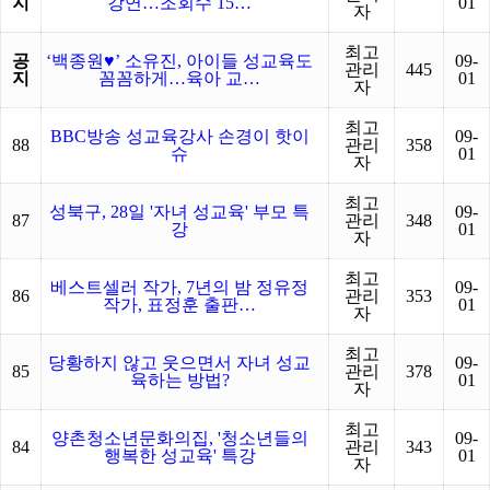
지
강연…조회수 15…
01
자
최고
공
‘백종원♥’ 소유진, 아이들 성교육도
09-
관리
445
지
꼼꼼하게…육아 교…
01
자
최고
BBC방송 성교육강사 손경이 핫이
09-
88
관리
358
슈
01
자
최고
성북구, 28일 '자녀 성교육' 부모 특
09-
87
관리
348
강
01
자
최고
베스트셀러 작가, 7년의 밤 정유정
09-
86
관리
353
작가, 표정훈 출판…
01
자
최고
당황하지 않고 웃으면서 자녀 성교
09-
85
관리
378
육하는 방법?
01
자
최고
양촌청소년문화의집, '청소년들의
09-
84
관리
343
행복한 성교육' 특강
01
자