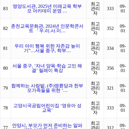
최고
영양도서관, 2025년 미래교육 학부
09-
83
관리
333
모 아카데미 운영 …
01
자
최고
춘천교육문화관, 2024년 인문학콘서
09-
82
관리
352
트 「우.리.사.이…
01
자
최고
우리 아이 행복 위한 자존감 높이
09-
81
관리
334
기”…서울 중구, 학부…
01
자
최고
서울 중구, ‘자녀 양육·학습 고민 해
09-
80
관리
356
결’ 릴레이 특강
01
자
최고
함께하는 사랑밭, (주)명륜당과 한부
09-
79
관리
321
모가족들을 위한 ‘…
01
자
최고
고양시국공립어린이집 ‘영유아 성
09-
78
관리
333
교육’
01
자
최고
안양시, 부모가 먼저 준비하는 알파
09-
77
관리
312