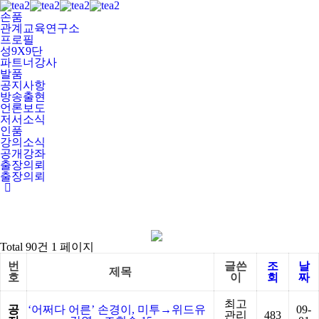
손품
관계교육연구소
프로필
성9X9단
파트너강사
발품
공지사항
방송출현
언론보도
저서소식
인품
강의소식
공개강좌
출장의뢰
출장의뢰
Total 90건
1 페이지
번
글쓴
조
날
제목
호
이
회
짜
최고
공
‘어쩌다 어른’ 손경이, 미투→위드유
09-
관리
483