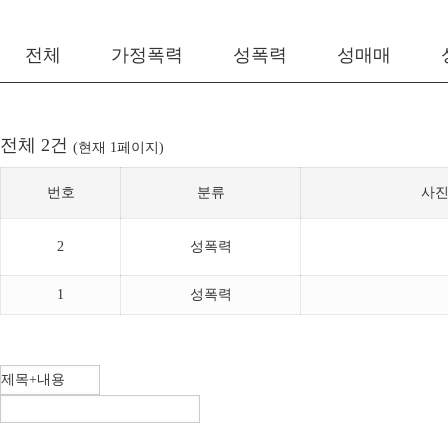
전체
가정폭력
성폭력
성매매
전체 2건
(현재 1페이지)
번호
분류
사
2
성폭력
1
성폭력