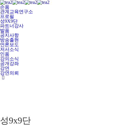
손품
관계교육연구소
프로필
성9X9단
파트너강사
발품
공지사항
방송출현
언론보도
저서소식
인품
강의소식
공개강좌
강연
강연의뢰
성9x9단