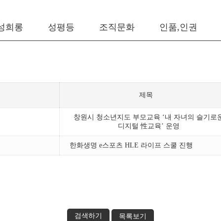
성희롱
성평등
조직문화
인품,인권
진
제목
창원시 청소년지도 부모교육 ‘내 자녀의 슬기로
디지털 性교육’ 운영
한화생명 e스포츠 HLE 라이프 스쿨 진행
검색하기
목록보기