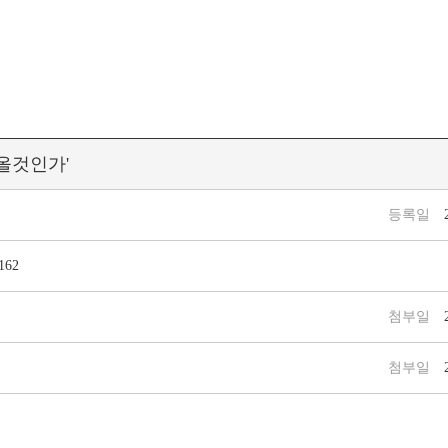
 올것인가'
등록일
=162
첨부일
첨부일