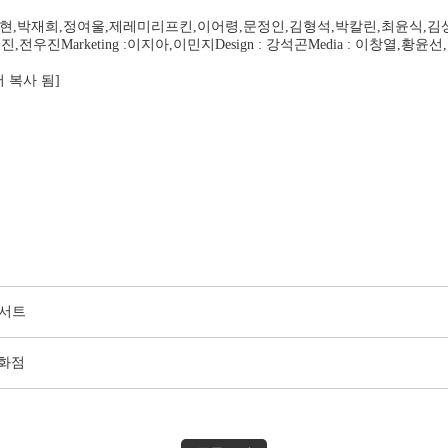
.손경이,최재천,박웅현,박재희,정여울,제레미리프킨,이어령,문정인,김형석,박칼린,최
진,전우진Marketing :이지아,이민지Design : 강석곤Media : 이창열,황윤
서 복사 됨]
콘서트
백화점