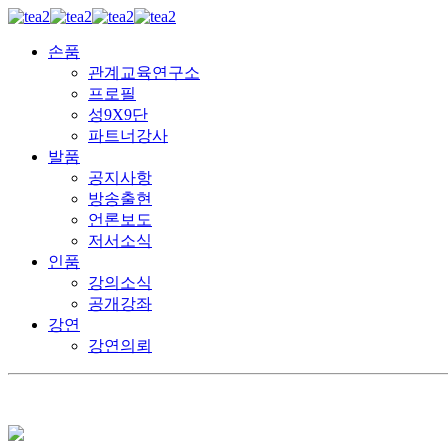
손품
관계교육연구소
프로필
성9X9단
파트너강사
발품
공지사항
방송출현
언론보도
저서소식
인품
강의소식
공개강좌
강연
강연의뢰