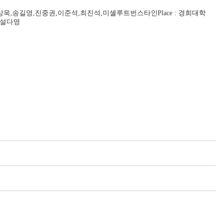
윤식,김상욱,송길영,진중권,이준석,최진석,미셸루트번스타인Place : 경희대학
선,설다영