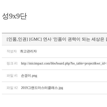
성9x9단
[인품,인권] [GMC] 연사 '인품이 권력이 되는 세상은
작성자
최고관리자
링크 #1
http://micimpact.com/bbs/board.php?bo_table=project&wr_id
파일 #1
손경이.png
파일 #2
2019그랜드마스터클래스.jpg