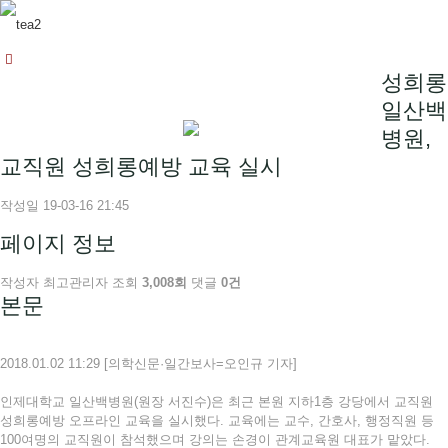
성희롱
일산백
병원,
교직원 성희롱예방 교육 실시
작성일
19-03-16 21:45
페이지 정보
작성자
최고관리자
조회
3,008회
댓글
0건
본문
2018.01.02 11:29 [의학신문·일간보사=오인규 기자]
인제대학교 일산백병원(원장 서진수)은 최근 본원 지하1층 강당에서 교직원
성희롱예방 오프라인 교육을 실시했다. 교육에는 교수, 간호사, 행정직원 등
100여명의 교직원이 참석했으며 강의는 손경이 관계교육원 대표가 맡았다.