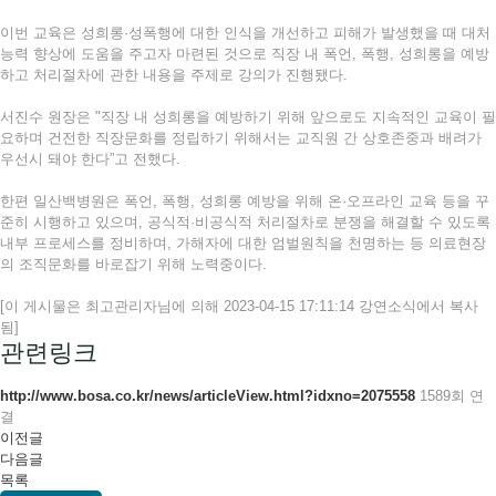
이번 교육은 성희롱·성폭행에 대한 인식을 개선하고 피해가 발생했을 때 대처
능력 향상에 도움을 주고자 마련된 것으로 직장 내 폭언, 폭행, 성희롱을 예방
하고 처리절차에 관한 내용을 주제로 강의가 진행됐다.
서진수 원장은 "직장 내 성희롱을 예방하기 위해 앞으로도 지속적인 교육이 필
요하며 건전한 직장문화를 정립하기 위해서는 교직원 간 상호존중과 배려가
우선시 돼야 한다”고 전했다.
한편 일산백병원은 폭언, 폭행, 성희롱 예방을 위해 온·오프라인 교육 등을 꾸
준히 시행하고 있으며, 공식적·비공식적 처리절차로 분쟁을 해결할 수 있도록
내부 프로세스를 정비하며, 가해자에 대한 엄벌원칙을 천명하는 등 의료현장
의 조직문화를 바로잡기 위해 노력중이다.
[이 게시물은 최고관리자님에 의해 2023-04-15 17:11:14 강연소식에서 복사
됨]
관련링크
http://www.bosa.co.kr/news/articleView.html?idxno=2075558
1589회 연
결
이전글
다음글
목록