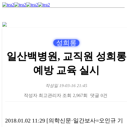
성희롱
일산백병원, 교직원 성희롱
예방 교육 실시
작성일
19-03-16 21:45
작성자
최고관리자
조회
2,967회
댓글
0건
본문
2018.01.02 11:29 [의학신문·일간보사=오인규 기