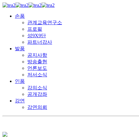
손품
관계교육연구소
프로필
성9X9단
파트너강사
발품
공지사항
방송출현
언론보도
저서소식
인품
강의소식
공개강좌
강연
강연의뢰