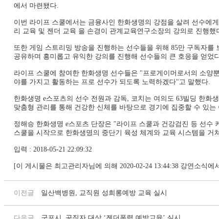
에서 마련됐다.
이번 라이프 스쿨에서는 금융사인 한화생명의 강점을 살려 선수에게 
리 교육 및 젠더 교육 을 손경이 관계교육연구소장의 강의로 진행했
또한 게임 스트리밍 방송을 진행하는 선수들을 위해 85만 구독자를 
공유하며 흥미롭고 유익한 강의를 진행해 선수들의 큰 호응을 얻었다
라이프 스쿨에 참여한 한화생명 선수들은 "프로게이머로서의 소양뿐만
야를 가지고 활동하는 프로 선수가 되도록 노력하겠다"고 말했다.
한화생명 e스포츠의 선수 전원과 감독, 코치는 여의도 63빌딩 한화
맞춤형 관리를 통해 건강한 신체를 바탕으로 경기에 집중할 수 있는
정해승 한화생명 e스포츠 단장은 "라이프 스쿨과 건강검진 등 선수
스쿨을 시작으로 한화생명의 중단기 육성 체계와 교육 시스템을 거쳐
입력 : 2018-05-21 22:09:32
[이 게시물은 최고관리자님에 의해 2020-02-24 13:44:38 강연소식에
이전글
일산백병원, 교직원 성희롱예방 교육 실시
다음글
군포시, 공직자 대상 ‘젠더폭력 예방교육’ 실시