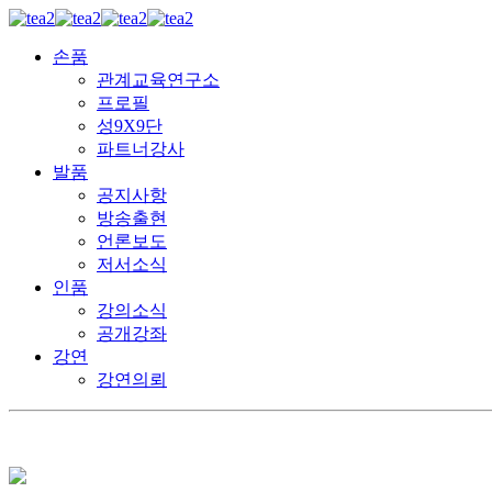
손품
관계교육연구소
프로필
성9X9단
파트너강사
발품
공지사항
방송출현
언론보도
저서소식
인품
강의소식
공개강좌
강연
강연의뢰