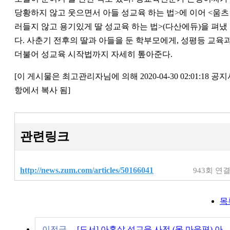
당황하지 않고 웃으면서 아들 성교육 하는 법>에 이어 <움츠
러들지 않고 용기있게 딸 성교육 하는 법>(다산에듀)을 펴냈
다. 사춘기 전후의 딸과 아들을 둔 학부모에게, 성평등 교육
더불어 성교육 시작법까지 자세히 톺아준다.
[이 게시물은 최고관리자님에 의해 2020-04-30 02:01:18 공
항에서 복사 됨]
관련링크
http://news.zum.com/articles/50166041
943회 연
목
이전글
[도서] 아홉살 성교육 사전 (몸,마음편) 아