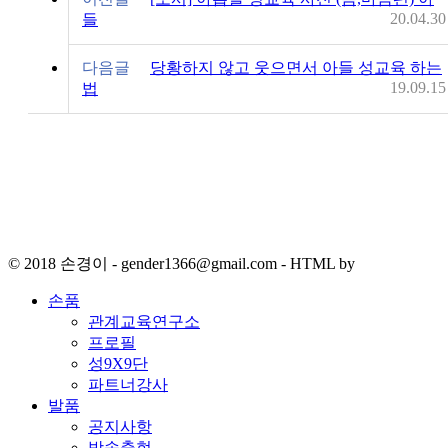
20.04.30
들
다음글
당황하지 않고 웃으면서 아들 성교육 하는
19.09.15
법
© 2018 손경이 - gender1366@gmail.com - HTML by
손품
관계교육연구소
프로필
성9X9단
파트너강사
발품
공지사항
방송출현