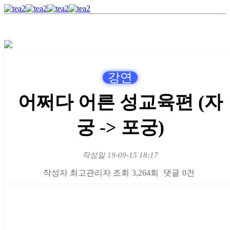
강연
어쩌다 어른 성교육편 (자
궁 -> 포궁)
작성일
19-09-15 18:17
작성자
최고관리자
조회
3,264회
댓글
0건
본문