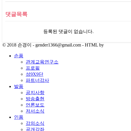
댓글목록
등록된 댓글이 없습니다.
© 2018 손경이 - gender1366@gmail.com - HTML by
손품
관계교육연구소
프로필
성9X9단
파트너강사
발품
공지사항
방송출현
언론보도
저서소식
인품
강의소식
공개강좌