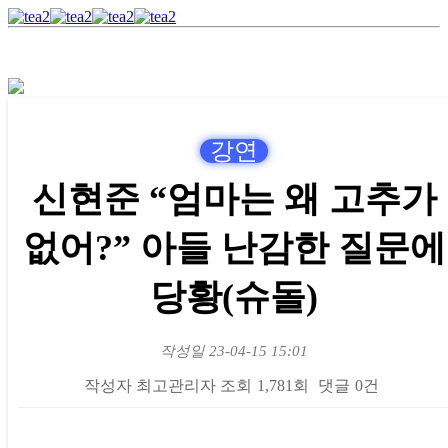
강연
신현준 “엄마는 왜 고추가
없어?” 아들 난감한 질문에
당황(슈돌)
작성일
23-04-15 15:01
작성자
최고관리자
조회
1,781회
댓글
0건
본문