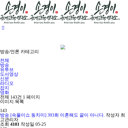
방송/언론 카테고리
전체
방송
유투브
도서영상
신문
라디오
잡지
영화
전체 143건
1 페이지
이미지 목록
143
방송
[속풀이쇼 동치미] 393회 이혼해도 끝이 아니다.
작성자
최
고관리자
조회
4101
작성일
05-25