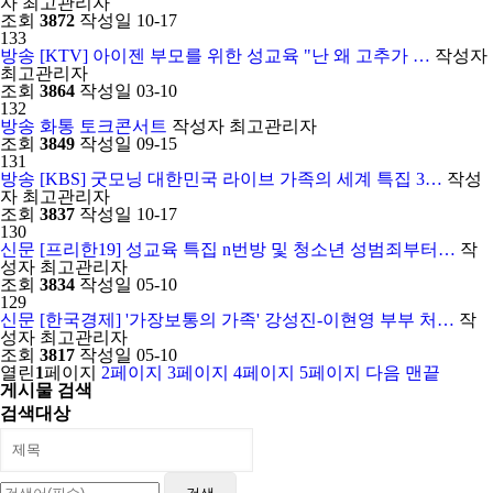
자
최고관리자
조회
3872
작성일
10-17
133
방송
[KTV] 아이젠 부모를 위한 성교육 "난 왜 고추가 …
작성자
최고관리자
조회
3864
작성일
03-10
132
방송
화통 토크콘서트
작성자
최고관리자
조회
3849
작성일
09-15
131
방송
[KBS] 굿모닝 대한민국 라이브 가족의 세계 특집 3…
작성
자
최고관리자
조회
3837
작성일
10-17
130
신문
[프리한19] 성교육 특집 n번방 및 청소년 성범죄부터…
작
성자
최고관리자
조회
3834
작성일
05-10
129
신문
[한국경제] '가장보통의 가족' 강성진-이현영 부부 처…
작
성자
최고관리자
조회
3817
작성일
05-10
열린
1
페이지
2
페이지
3
페이지
4
페이지
5
페이지
다음
맨끝
게시물 검색
검색대상