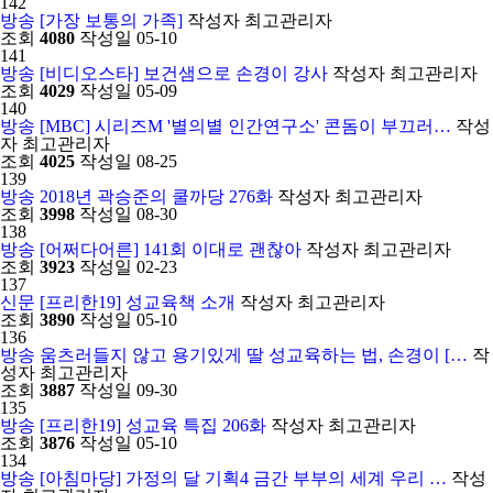
142
방송
[가장 보통의 가족]
작성자
최고관리자
조회
4080
작성일
05-10
141
방송
[비디오스타] 보건샘으로 손경이 강사
작성자
최고관리자
조회
4029
작성일
05-09
140
방송
[MBC] 시리즈M '별의별 인간연구소' 콘돔이 부끄러…
작성
자
최고관리자
조회
4025
작성일
08-25
139
방송
2018년 곽승준의 쿨까당 276화
작성자
최고관리자
조회
3998
작성일
08-30
138
방송
[어쩌다어른] 141회 이대로 괜찮아
작성자
최고관리자
조회
3923
작성일
02-23
137
신문
[프리한19] 성교육책 소개
작성자
최고관리자
조회
3890
작성일
05-10
136
방송
움츠러들지 않고 용기있게 딸 성교육하는 법, 손경이 […
작
성자
최고관리자
조회
3887
작성일
09-30
135
방송
[프리한19] 성교육 특집 206화
작성자
최고관리자
조회
3876
작성일
05-10
134
방송
[아침마당] 가정의 달 기획4 금간 부부의 세계 우리 …
작성