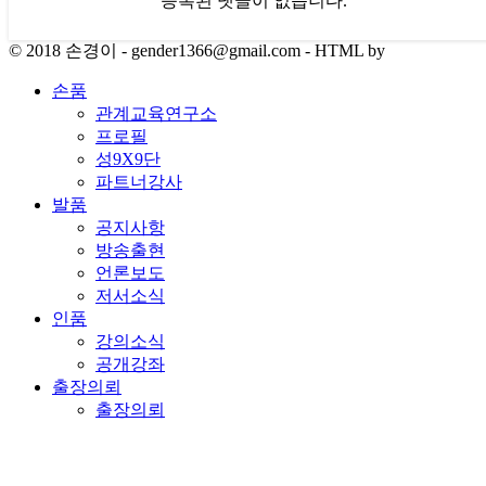
등록된 댓글이 없습니다.
© 2018 손경이 - gender1366@gmail.com - HTML by
손품
관계교육연구소
프로필
성9X9단
파트너강사
발품
공지사항
방송출현
언론보도
저서소식
인품
강의소식
공개강좌
출장의뢰
출장의뢰