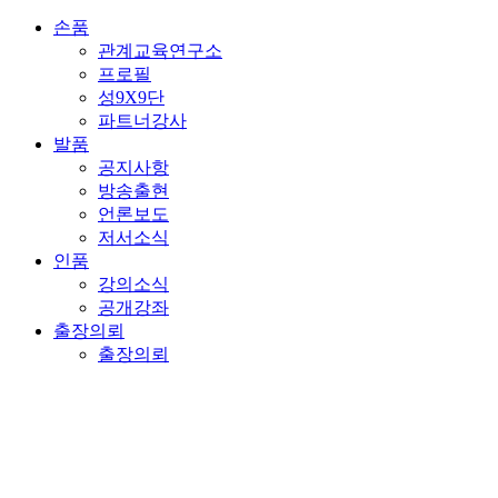
손품
관계교육연구소
프로필
성9X9단
파트너강사
발품
공지사항
방송출현
언론보도
저서소식
인품
강의소식
공개강좌
출장의뢰
출장의뢰