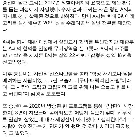
송선미 남편 고씨는 2017년 외할아버지의 요청으로 재산 환수
를 돕는 과정에서 사망했다. 수사 결과 고씨는 사촌 형인 A씨의
지시로 청부 살해된 것으로 밝혀졌다. 당시 A씨는 후배 B씨에게
고씨를 살해해주면 20억 원을 주겠다면서 살인 청부를 제안했
다.
A씨는 형사 재판 과정에서 살인교사 혐의를 부인했지만 재판부
는 A씨의 혐의를 인정해 무기징역을 선고했다. A씨의 사주를
받고 살인을 저지른 B씨는 징역 22년보다 감형된 징역 18년을
선고받았다.
이후 송선미는 자신의 인스타그램을 통해 "항상 자기보다 남을
배려하는 사람이었고 그런 모습이 너무나 매력적인 사람"이라
며 "그 사람이 그립고 그립지만 그를 위해 나는 오늘도 힘을 내
고 버틴다"며 심경을 토로했다.
또 송선미는 2020년 방송된 한 프로그램을 통해 "(남편이 사망
한지) 3년이 지났는데 돌이켜보면 어떻게 살았지 싶다. 하루하
루 열심히 살았는데 내가 제정신이 아니었다고 생각한다"며 "그
사람이 없어졌다는 게 인지가 안 됐던 것 같다. 시간이 필요했
다"고 말했다.