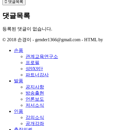
댓글목록
댓글목록
등록된 댓글이 없습니다.
© 2018 손경이 - gender1366@gmail.com - HTML by
손품
관계교육연구소
프로필
성9X9단
파트너강사
발품
공지사항
방송출현
언론보도
저서소식
인품
강의소식
공개강좌
출장의뢰