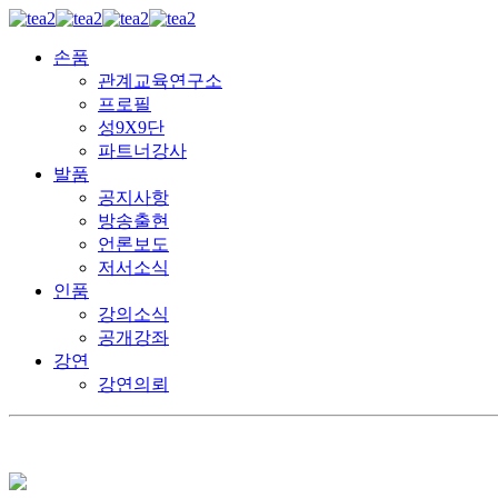
손품
관계교육연구소
프로필
성9X9단
파트너강사
발품
공지사항
방송출현
언론보도
저서소식
인품
강의소식
공개강좌
강연
강연의뢰