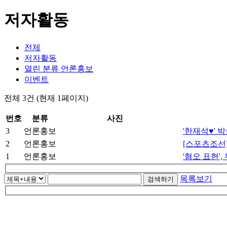
저자활동
전체
저자활동
열린 분류
언론홍보
이벤트
전체 3건
(현재 1페이지)
번호
분류
사진
3
언론홍보
'한재석♥' 
2
언론홍보
[스포츠조선
1
언론홍보
'혐오 표현'
목록보기
검색하기