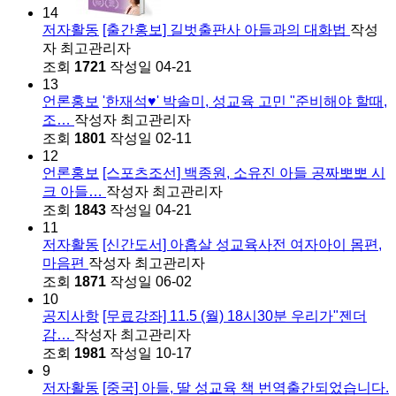
14
저자활동
[출간홍보] 길벗출판사 아들과의 대화법
작성
자
최고관리자
조회
1721
작성일
04-21
13
언론홍보
'한재석♥' 박솔미, 성교육 고민 "준비해야 할때,
조…
작성자
최고관리자
조회
1801
작성일
02-11
12
언론홍보
[스포츠조선] 백종원, 소유진 아들 공짜뽀뽀 시
크 아들…
작성자
최고관리자
조회
1843
작성일
04-21
11
저자활동
[신간도서] 아홉살 성교육사전 여자아이 몸편,
마음편
작성자
최고관리자
조회
1871
작성일
06-02
10
공지사항
[무료강좌] 11.5 (월) 18시30분 우리가"젠더
감…
작성자
최고관리자
조회
1981
작성일
10-17
9
저자활동
[중국] 아들, 딸 성교육 책 번역출간되었습니다.