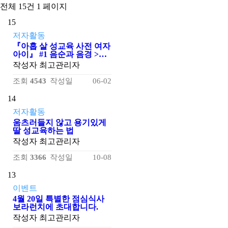
전체 15건
1 페이지
15
저자활동
『아홉 살 성교육 사전 여자
아이』 #1 음순과 음경 >…
작성자
최고관리자
조회
4543
작성일
06-02
14
저자활동
움츠러들지 않고 용기있게
딸 성교육하는 법
작성자
최고관리자
조회
3366
작성일
10-08
13
이벤트
4월 20일 특별한 점심식사
보라런치에 초대합니다.
작성자
최고관리자