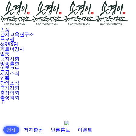
손품
관계교육연구소
프로필
성9X9단
파트너강사
발품
공지사항
방송출현
언론보도
저서소식
인품
강의소식
공개강좌
출장의뢰
출장의뢰
전체
저자활동
언론홍보
이벤트