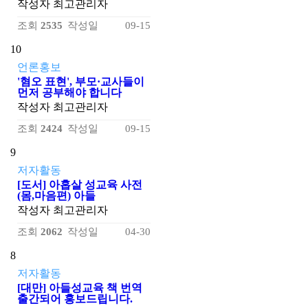
작성자
최고관리자
조회
2535
작성일
09-15
10
언론홍보
'혐오 표현', 부모·교사들이
먼저 공부해야 합니다
작성자
최고관리자
조회
2424
작성일
09-15
9
저자활동
[도서] 아홉살 성교육 사전
(몸,마음편) 아들
작성자
최고관리자
조회
2062
작성일
04-30
8
저자활동
[대만] 아들성교육 책 번역
출간되어 홍보드립니다.