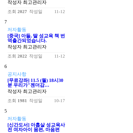
작성자
최고관리자
조회
2027
작성일
11-12
7
저자활동
[중국] 아들, 딸 성교육 책 번
역출간되었습니다.
작성자
최고관리자
조회
2022
작성일
11-12
6
공지사항
[무료강좌] 11.5 (월) 18시30
분 우리가"젠더감…
작성자
최고관리자
조회
1981
작성일
10-17
5
저자활동
[신간도서] 아홉살 성교육사
전 여자아이 몸편, 마음편