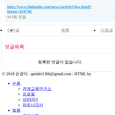
http://www.hidomin.com/news/articleView.html?
idxno=434746
943회 연결
이전글
목록
다음글
댓글목록
등록된 댓글이 없습니다.
© 2018 손경이 - gender1366@gmail.com - HTML by
손품
관계교육연구소
프로필
성9X9단
파트너강사
발품