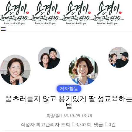
저자활동
움츠러들지 않고 용기있게 딸 성교육하
법
작성일
18-10-08 16:18
작성자
최고관리자
조회
3,367회
댓글
0건