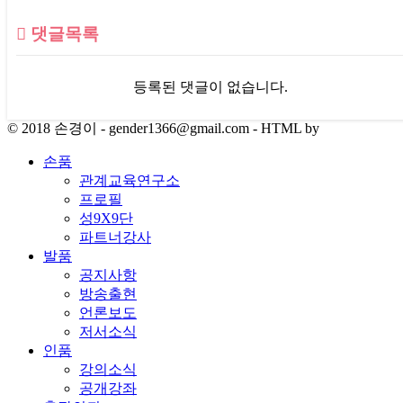
댓글목록
등록된 댓글이 없습니다.
© 2018 손경이 - gender1366@gmail.com - HTML by
손품
관계교육연구소
프로필
성9X9단
파트너강사
발품
공지사항
방송출현
언론보도
저서소식
인품
강의소식
공개강좌