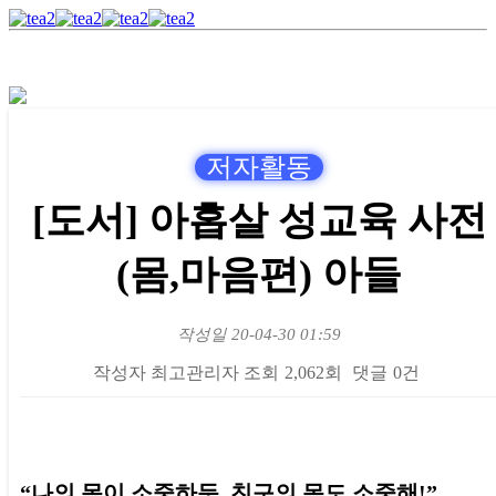
저자활동
[도서] 아홉살 성교육 사전
(몸,마음편) 아들
작성일
20-04-30 01:59
작성자
최고관리자
조회
2,062회
댓글
0건
본문
“나의 몸이 소중하듯, 친구의 몸도 소중해!”