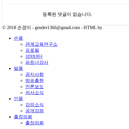
등록된 댓글이 없습니다.
© 2018 손경이 - gender1366@gmail.com - HTML by
손품
관계교육연구소
프로필
성9X9단
파트너강사
발품
공지사항
방송출현
언론보도
저서소식
인품
강의소식
공개강좌
출장의뢰
출장의뢰