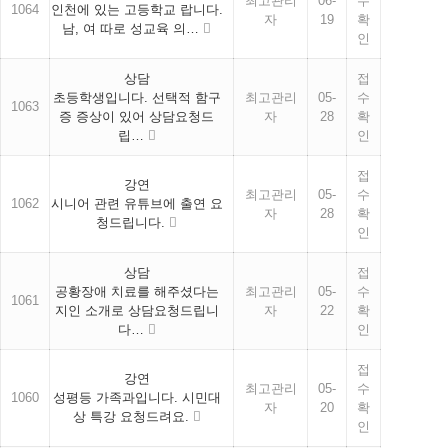
최고관리
06-
수
1064
인천에 있는 고등학교 랍니다.
자
19
확
남, 여 따로 성교육 의…
인
상담
접
초등학생입니다. 선택적 함구
최고관리
05-
수
1063
증 증상이 있어 상담요청드
자
28
확
립…
인
접
강연
최고관리
05-
수
1062
시니어 관련 유튜브에 출연 요
자
28
확
청드립니다.
인
상담
접
공황장애 치료를 해주셨다는
최고관리
05-
수
1061
지인 소개로 상담요청드립니
자
22
확
다…
인
접
강연
최고관리
05-
수
1060
성평등 가족과입니다. 시민대
자
20
확
상 특강 요청드려요.
인