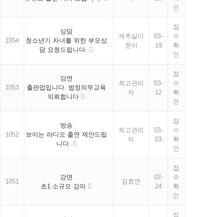
인
접
상담
제주살이
03-
수
1054
청소년기 자녀를 위한 부모상
쭌이
19
확
담 요청드립니다.
인
접
강연
최고관리
03-
수
1053
출판업입니다. 법정의무교육
자
12
확
의뢰합니다
인
접
방송
최고관리
03-
수
1052
보이는 라디오 출연 제안드립
자
03
확
니다.
인
접
강연
02-
수
1051
김효연
초1 소규모 강의
24
확
인
접