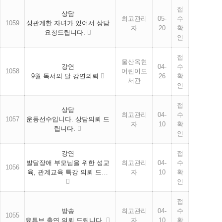
접
상담
최고관리
05-
수
1059
성관계한 자녀가 있어서 상담
자
20
확
요청드립니다.
인
접
울산옥현
강연
04-
수
1058
어린이도
9월 독서의 달 강연의뢰
26
확
서관
인
접
상담
최고관리
04-
수
1057
운동선수입니다. 상담의뢰 드
자
10
확
립니다.
인
강연
접
발달장애 부모님을 위한 성교
최고관리
04-
수
1056
육, 관계교육 특강 의뢰 드…
자
10
확
인
접
방송
최고관리
04-
수
1055
유튜브 출연 의뢰 드립니다.
자
10
확