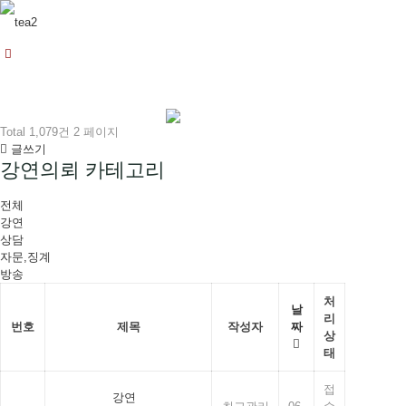
Total 1,079건
2 페이지
글쓰기
강연의뢰 카테고리
전체
강연
상담
자문,징계
방송
처
날
리
번호
제목
작성자
짜
상
태
접
강연