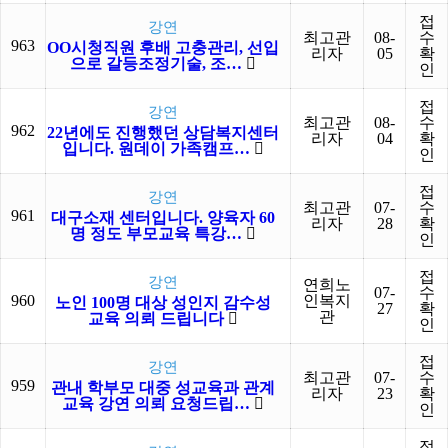
접
강연
최고관
08-
수
963
OO시청직원 후배 고충관리, 선입
리자
05
확
으로 갈등조정기술, 조…
인
접
강연
최고관
08-
수
962
22년에도 진행했던 상담복지센터
리자
04
확
입니다. 원데이 가족캠프…
인
접
강연
최고관
07-
수
961
대구소재 센터입니다. 양육자 60
리자
28
확
명 정도 부모교육 특강…
인
접
강연
연희노
07-
수
960
인복지
노인 100명 대상 성인지 감수성
27
확
관
교육 의뢰 드립니다
인
접
강연
최고관
07-
수
959
관내 학부모 대중 성교육과 관계
리자
23
확
교육 강연 의뢰 요청드립…
인
접