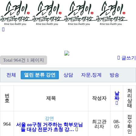
글쓰기
Total 964건
1 페이지
전체
열린 분류
강연
상담
자문,징계
방송
처
날
번
리
제목
작성자
짜
호
상
태
접
강연
최고관
08-
수
964
서울 oo구청 거주하는 학부모님
리자
05
확
들 대상 전문가 초청 강…
인