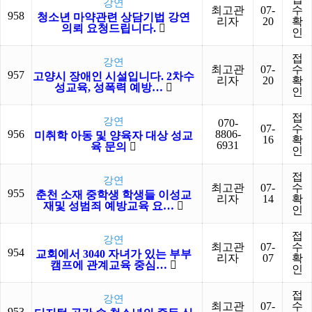
강연
최고관
07-
수
958
청소년 마약관련 상담기법 강연
리자
20
확
의뢰 요청드립니다.
인
접
강연
최고관
07-
수
957
고양시 장애인 시설입니다. 2차수
리자
20
확
성교육, 성폭력 예방…
인
접
강연
070-
07-
수
956
8806-
미취학 아동 및 양육자 대상 성교
16
확
6931
육 문의
인
접
강연
최고관
07-
수
955
춘천 소재 중학생 학생들 이성교
리자
14
확
재및 성범죄 예방교육 요…
인
접
강연
최고관
07-
수
954
교회에서 3040 자녀가 있는 부부
리자
07
확
캠프에 관계교육 중심…
인
접
강연
최고관
07-
수
953