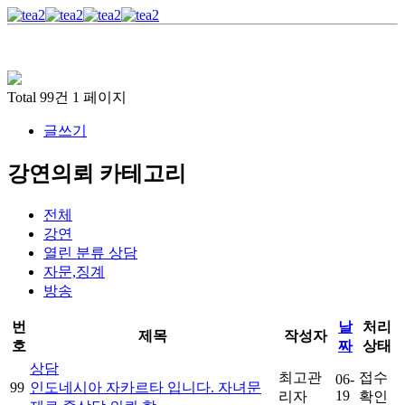
Total 99건
1 페이지
글쓰기
강연의뢰 카테고리
전체
강연
열린 분류
상담
자문,징계
방송
번
날
처리
제목
작성자
호
짜
상태
상담
최고관
접수
06-
99
인도네시아 자카르타 입니다. 자녀문
19
리자
확인