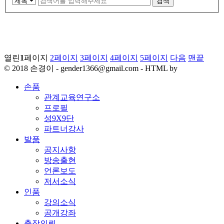
검색
열린
1
페이지
2
페이지
3
페이지
4
페이지
5
페이지
다음
맨끝
© 2018 손경이 - gender1366@gmail.com - HTML by
손품
관계교육연구소
프로필
성9X9단
파트너강사
발품
공지사항
방송출현
언론보도
저서소식
인품
강의소식
공개강좌
출장의뢰