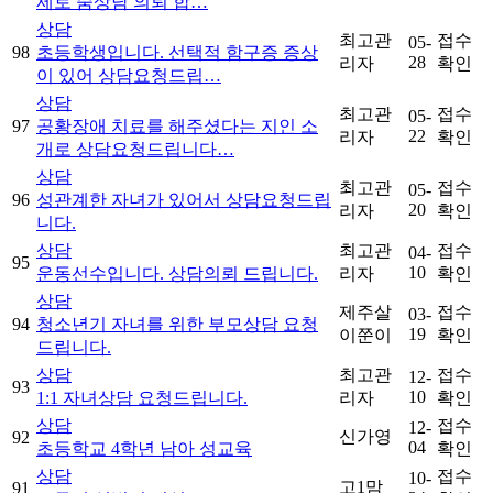
제로 줌상담 의뢰 합…
상담
최고관
접수
05-
98
초등학생입니다. 선택적 함구증 증상
28
리자
확인
이 있어 상담요청드립…
상담
최고관
접수
05-
97
공황장애 치료를 해주셨다는 지인 소
22
리자
확인
개로 상담요청드립니다…
상담
최고관
접수
05-
96
성관계한 자녀가 있어서 상담요청드립
20
리자
확인
니다.
상담
최고관
접수
04-
95
10
운동선수입니다. 상담의뢰 드립니다.
리자
확인
상담
제주살
접수
03-
94
청소년기 자녀를 위한 부모상담 요청
19
이쭌이
확인
드립니다.
상담
최고관
접수
12-
93
10
1:1 자녀상담 요청드립니다.
리자
확인
상담
접수
12-
신가영
92
04
초등학교 4학년 남아 성교육
확인
상담
접수
10-
고1맘
91