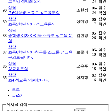
24
그루밍 성범죄 의심
확인
상담
접수
06-
조현정
90
24
초6여학생 소규모 성교육문의
확인
상담
접수
06-
정미영
89
17
초등5학년 남아 성교육문의
확인
상담
접수
05-
88
중학생 여자 아이들 소규모 성교육 문
김민영
26
확인
의
상담
접수
05-
87
초등6학년 남아친구들 소그룹 성교육
보물이
10
확인
문의드립니다.
상담
접수
03-
오은주
86
18
성교육문의
확인
상담
접수
02-
장지형
85
16
초4 성교육 의뢰합니다.
확인
목록
글쓰기
게시물 검색